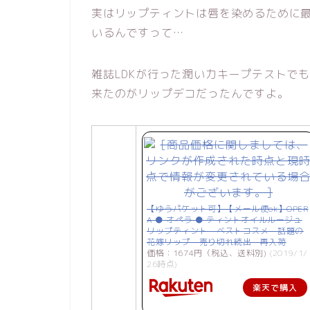
実はリップティントは唇を染めるために
いるんですって…
雑誌LDKが行った潤い力キープテストで
来たのがリップデコだったんですよ。
【ゆうパケット可】【メール便ok】OPER
A ● オペラ ● ティントオイルルージュ
リップティント ベストコスメ 話題の
花嫁リップ 売り切れ続出 再入荷
価格：1674円（税込、送料別)
(2019/1/
26時点)
楽天で購入