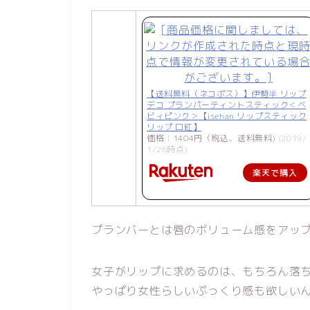
【送料無料（ネコポス）】伊勢半 リップ
デコ プランパーティントスティック＜ベ
ビィピンク＞【isehan リップスティック
リップ 口紅】
価格：1404円（税込、送料無料)
(2019/
1/26時点)
楽天で購入
プランバーとは唇のボリューム感をアッ
女子がリップに求めるのは、もちろん落
やっぱり女性らしいぷっくり感も欲しい