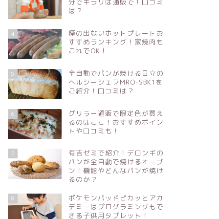
分でキラリは通販で！口コミ
は？
煙の出ないホットプレートお
4
すすめランキング！家焼肉も
これでOK！
全自動でパンが焼ける日立の
5
へルシーシェフMRO-SBK1を
ご紹介！口コミは？
グリラー通販で限定色が買え
6
るのはここ！おすすめポイン
トや口コミも！
有吉ゼミで紹介！デロンギの
7
パンが全自動で焼けるオーブ
ン！機能やどんなパンが焼け
るのか？
ポケモンパッドピカッとアカ
8
デミーはプログラミングもで
きる子供用タブレット！