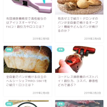
布団掃除機格安で高性能なの
有吉ゼミで紹介！デロンギの
はアイリスオーヤマIC-
パンが全自動で焼けるオーブ
FAC2！吸引力や口コミは？
ン！機能やどんなパンが焼け
るのか？
2019年2月9日
2019年2月4日
家電
家電
全自動でパンが焼ける日立の
コードレス掃除機のベストバ
へルシーシェフMRO-SBK1を
イ！吸引力、コスパ、静音性
ご紹介！口コミは？
どれで選ぶ？
2019年2月4日
2019年2月2日
家電
家電