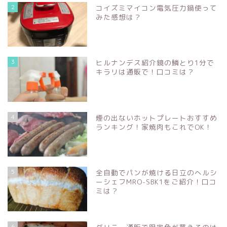
2
コイズミマイコン電気圧力鍋使って
みた感想は？
3
ヒルナンデス紹介鏡の鱗とり1分で
キラリは通販で！口コミは？
4
煙の出ないホットプレートおすすめ
ランキング！家焼肉もこれでOK！
5
全自動でパンが焼ける日立のへルシ
ーシェフMRO-SBK1をご紹介！口コ
ミは？
6