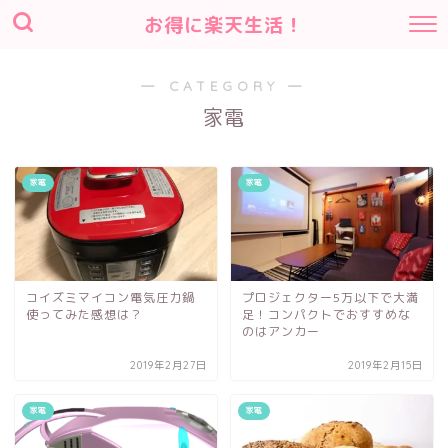
お得に楽天生活！
― CATEGORY ―
家電
家電
家電
コイズミマイコン電気圧力鍋
プロジェクター5万以下で大満
使ってみた感想は？
足！コンパクトでおすすめな
のはアンカー
2019年2月27日
2019年2月15日
家電
家電