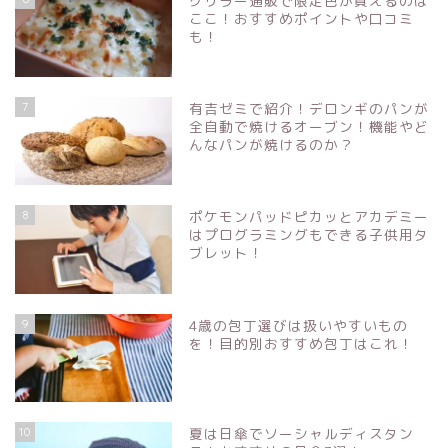
グリラー通販で限定色が買えるのは
ここ！おすすめポイントや口コミ
も！
7
有吉ゼミで紹介！デロンギのパンが
全自動で焼けるオーブン！機能やど
んなパンが焼けるのか？
8
ポケモンパッドピカッとアカデミー
はプログラミングもできる子供用タ
ブレット！
9
4歳の包丁選びは扱いやすいもの
を！目的別おすすめ包丁はこれ！
10
夏は日傘でソーシャルディスタン