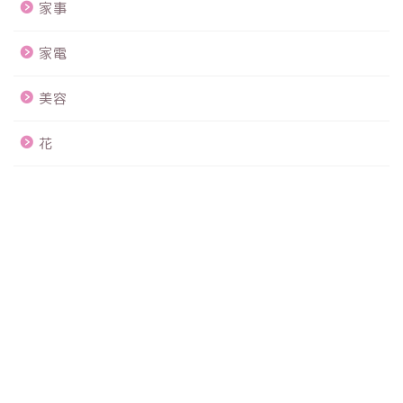
家事
家電
美容
花
食品
メタ情報
ログイン
投稿フィード
コメントフィード
WordPress.org